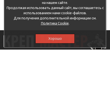
на нашем сайте.
Продолжая использовать данный сайт, вы соглашаетесь с
использованием нами cookie-файлов.
Для получения дополнительной информации см.
Политика Cookie
.
Хорошо
115230, г.Москва, Каширское шоссе, дом 19, корпус 1,
вход №3, магазин "КрепМастер"
krep-master21@yandex.ru,
5807711@mail.ru
8-926-
086-05-31
МЕНЮ
КАТАЛОГ
КрепМастер
Крепеж
Политика
Нержавеющий крепеж
конфиденциальности
Хозтовары