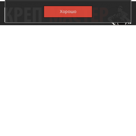
Хорошо
115230, г.Москва, Каширское шоссе, дом 19, корпус 1,
вход №3, магазин "КрепМастер"
krep-master21@yandex.ru,
5807711@mail.ru
8-926-
086-05-31
МЕНЮ
КАТАЛОГ
КрепМастер
Крепеж
Политика
Нержавеющий крепеж
конфиденциальности
Хозтовары
Доставка и оплата
Ручной инструмент
Акции
Заглушки декоративные
Оптовикам
Малярный инструмент
Контакты
Штукатурный инструмент
Продукция ЗУБР
Электрика