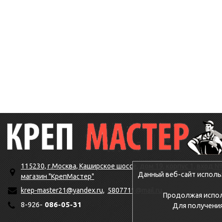
115230, г.Москва, Каширское шоссе, дом 19, корпус 1, вход №
Данный веб-сайт исполь
магазин "КрепМастер"
krep-master21@yandex.ru,
5807711@mail.ru
Продолжая исполь
8-926-
086-05-31
Для получени