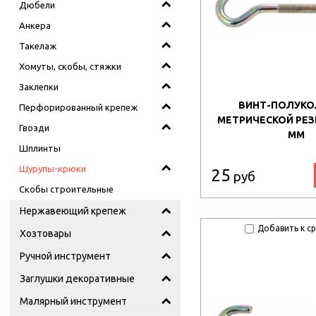
Дюбели
Анкера
Такелаж
Хомуты, скобы, стяжки
Заклепки
ВИНТ-ПОЛУКО
Перфорированный крепеж
МЕТРИЧЕСКОЙ РЕЗ
Гвозди
ММ
Шплинты
Шурупы-крюки
25
руб
Скобы строительные
Нержавеющий крепеж
Добавить к с
Хозтовары
Ручной инструмент
Заглушки декоративные
Малярный инструмент