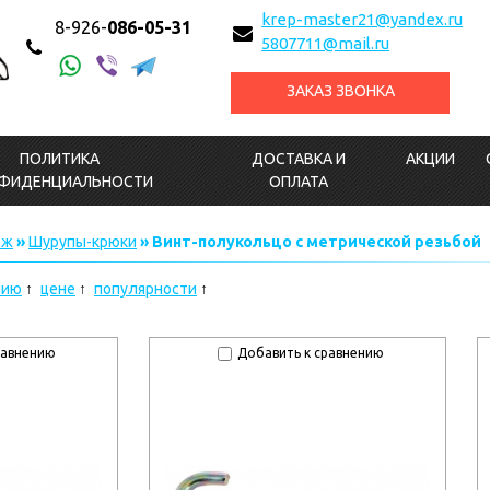
krep-master21@yandex.ru
8-926-
086-05-31
5807711@mail.ru
ЗАКАЗ ЗВОНКА
ПОЛИТИКА
ДОСТАВКА И
АКЦИИ
ФИДЕНЦИАЛЬНОСТИ
ОПЛАТА
еж
»
Шурупы-крюки
» Винт-полукольцо с метрической резьбой
нию
цене
популярности
равнению
Добавить к сравнению