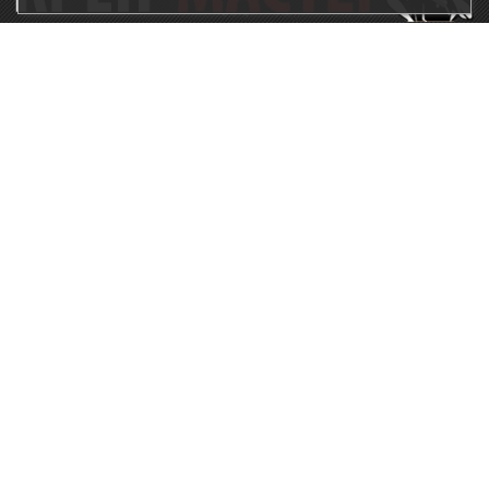
115230, г.Москва, Каширское шоссе, дом 19, корпус 1,
вход №3, магазин "КрепМастер"
krep-master21@yandex.ru,
5807711@mail.ru
8-926-
086-05-31
МЕНЮ
КАТАЛОГ
КрепМастер
Крепеж
Политика
Нержавеющий крепеж
конфиденциальности
Хозтовары
Доставка и оплата
Ручной инструмент
Акции
Заглушки декоративные
Оптовикам
Малярный инструмент
Контакты
Штукатурный инструмент
Продукция ЗУБР
Электрика
Мебельная фурнитура
Скобяные изделия