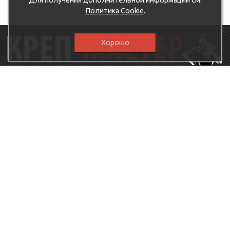
Для получения дополнительной информации см.
Политика Cookie
.
Хорошо
115230, г.Москва, Каширское шоссе, дом 19, корпус 1,
вход №3, магазин "КрепМастер"
krep-master21@yandex.ru,
5807711@mail.ru
8-926-
086-05-31
МЕНЮ
КАТАЛОГ
КрепМастер
Крепеж
Политика
Нержавеющий крепеж
конфиденциальности
Хозтовары
Доставка и оплата
Ручной инструмент
Акции
Заглушки декоративные
Оптовикам
Малярный инструмент
Контакты
Штукатурный инструмент