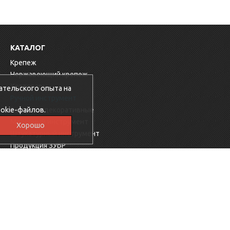
КАТАЛОГ
Крепеж
Нержавеющий крепеж
Хозтовары
ательского опыта на
Ручной инструмент
okie-файлов.
Заглушки декоративные
Малярный инструмент
Хорошо
Штукатурный инструмент
Продукция ЗУБР
Электрика
Мебельная фурнитура
Скобяные изделия
Продукция Ресанта
Фиксаторы для арматуры
Электроинструменты KROSS