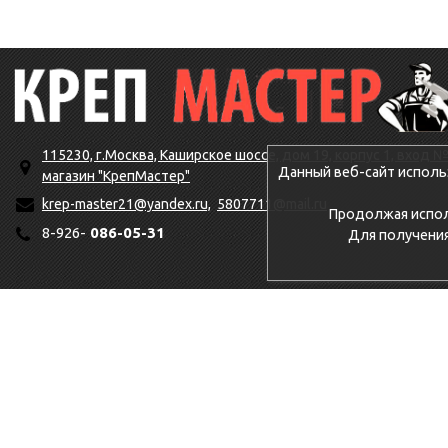
115230, г.Москва, Каширское шоссе, дом 19, корпус 1, вход №
Данный веб-сайт исполь
магазин "КрепМастер"
krep-master21@yandex.ru,
5807711@mail.ru
Продолжая исполь
8-926-
086-05-31
Для получени