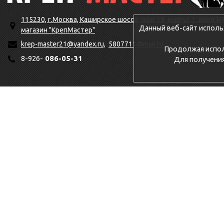
115230, г.Москва, Каширское шоссе, дом 19, корпус 1, вход №
Данный веб-сайт исполь
магазин "КрепМастер"
krep-master21@yandex.ru,
5807711@mail.ru
Продолжая исполь
8-926-
086-05-31
Для получени
Ошибка в SQL запросе: INSERT INTO krepmaster_control_cache (`date
mysql error: Field 'start_end' doesn't have a default value
mysql error number: 1364