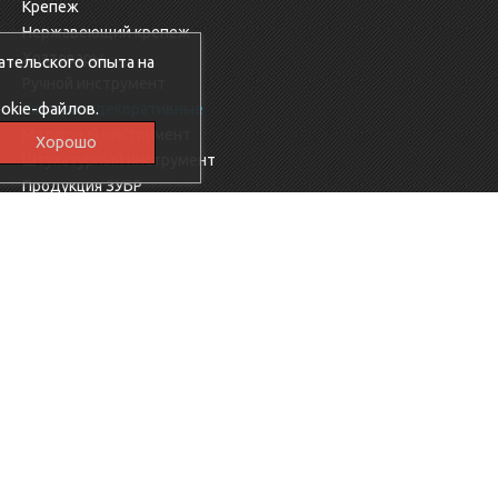
Крепеж
Нержавеющий крепеж
Хозтовары
ательского опыта на
Ручной инструмент
okie-файлов.
Заглушки декоративные
Малярный инструмент
Хорошо
Штукатурный инструмент
Продукция ЗУБР
Электрика
Мебельная фурнитура
Скобяные изделия
Продукция Ресанта
Фиксаторы для арматуры
Электроинструменты KROSS