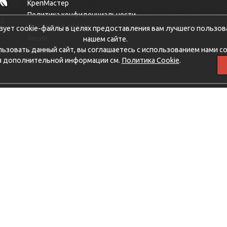
КрепМастер
Политика конфиденциальности
3,
Доставка и оплата
зует cookie-файлы в целях предоставления вам лучшего пользов
Акции
нашем сайте.
зовать данный сайт, вы соглашаетесь с использованием нами co
Оптовикам
я дополнительной информации см.
Политика Cookie
.
Контакты
_time`) VALUES('1786222800')