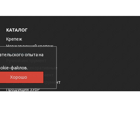
КАТАЛОГ
Крепеж
Нержавеющий крепеж
Хозтовары
ательского опыта на
Ручной инструмент
okie-файлов.
Заглушки декоративные
Малярный инструмент
Хорошо
Штукатурный инструмент
Продукция ЗУБР
Электрика
Мебельная фурнитура
Скобяные изделия
Продукция Ресанта
Фиксаторы для арматуры
Электроинструменты KROSS