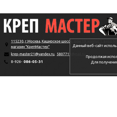
115230, г.Москва, Каширское шоссе, дом 19, корпус 1, вход №
Данный веб-сайт исполь
магазин "КрепМастер"
krep-master21@yandex.ru,
5807711@mail.ru
Продолжая исполь
8-926-
086-05-31
Для получени