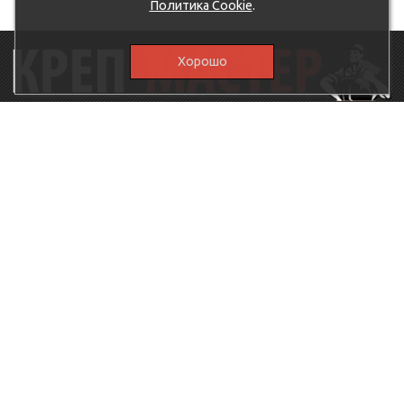
Политика Cookie
.
Хорошо
115230, г.Москва, Каширское шоссе, дом 19, корпус 1,
вход №3, магазин "КрепМастер"
krep-master21@yandex.ru,
5807711@mail.ru
8-926-
086-05-31
МЕНЮ
КАТАЛОГ
КрепМастер
Крепеж
Политика
Нержавеющий крепеж
конфиденциальности
Хозтовары
Доставка и оплата
Ручной инструмент
Акции
Заглушки декоративные
Оптовикам
Малярный инструмент
Контакты
Штукатурный инструмент