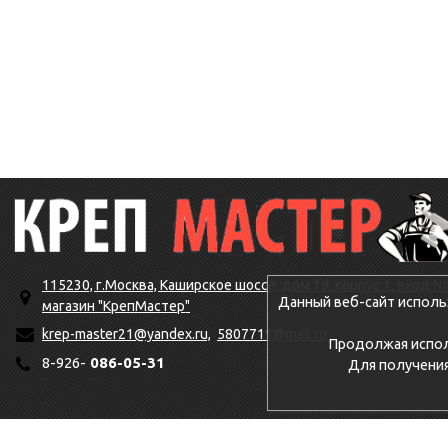
115230, г.Москва, Каширское шоссе, дом 19, корпус 1, вход №
Данный веб-сайт исполь
магазин "КрепМастер"
krep-master21@yandex.ru,
5807711@mail.ru
Продолжая исполь
8-926-
086-05-31
Для получени