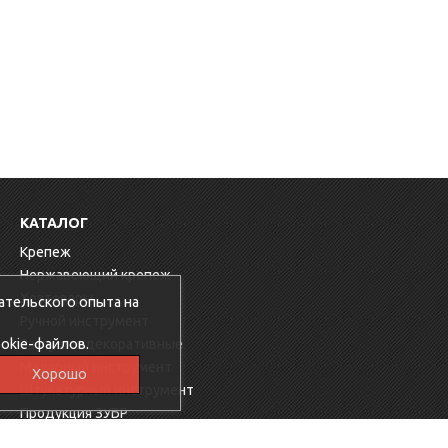
КАТАЛОГ
Крепеж
Нержавеющий крепеж
Хозтовары
ательского опыта на
Ручной инструмент
okie-файлов.
Заглушки декоративные
Малярный инструмент
Хорошо
Штукатурный инструмент
Продукция ЗУБР
Электрика