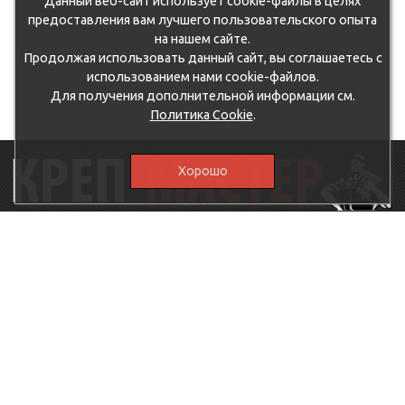
Данный веб-сайт использует cookie-файлы в целях
предоставления вам лучшего пользовательского опыта
на нашем сайте.
Продолжая использовать данный сайт, вы соглашаетесь с
использованием нами cookie-файлов.
Для получения дополнительной информации см.
Политика Cookie
.
Хорошо
115230, г.Москва, Каширское шоссе, дом 19, корпус 1,
вход №3, магазин "КрепМастер"
krep-master21@yandex.ru,
5807711@mail.ru
8-926-
086-05-31
МЕНЮ
КАТАЛОГ
КрепМастер
Крепеж
Политика
Нержавеющий крепеж