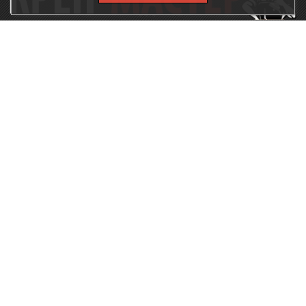
115230, г.Москва, Каширское шоссе, дом 19, корпус 1,
вход №3, магазин "КрепМастер"
krep-master21@yandex.ru,
5807711@mail.ru
8-926-
086-05-31
МЕНЮ
КАТАЛОГ
КрепМастер
Крепеж
Политика
Нержавеющий крепеж
конфиденциальности
Хозтовары
Доставка и оплата
Ручной инструмент
Акции
Заглушки декоративные
Оптовикам
Малярный инструмент
Контакты
Штукатурный инструмент
Продукция ЗУБР
Электрика
Мебельная фурнитура
Скобяные изделия