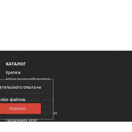
КАТАЛОГ
Крепеж
Нержавеющий крепеж
Хозтовары
ательского опыта на
Ручной инструмент
okie-файлов.
Заглушки декоративные
Малярный инструмент
Хорошо
Штукатурный инструмент
Продукция ЗУБР
Электрика