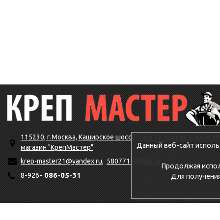
115230, г.Москва, Каширское шоссе, дом 19, корпус 1, вход №
Данный веб-сайт исполь
магазин "КрепМастер"
krep-master21@yandex.ru,
5807711@mail.ru
Продолжая исполь
8-926-
086-05-31
Для получени