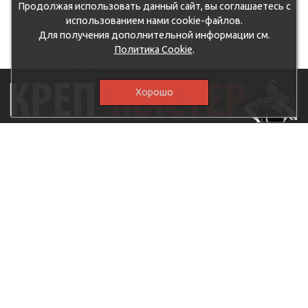
Продолжая использовать данный сайт, вы соглашаетесь с
использованием нами cookie-файлов.
Для получения дополнительной информации см.
Политика Cookie
.
Хорошо
115230, г.Москва, Каширское шоссе, дом 19, корпус 1,
вход №3, магазин "КрепМастер"
krep-master21@yandex.ru,
5807711@mail.ru
8-926-
086-05-31
МЕНЮ
КАТАЛОГ
КрепМастер
Крепеж
Политика
Нержавеющий крепеж
конфиденциальности
Хозтовары
Доставка и оплата
Ручной инструмент