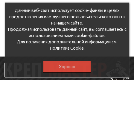
Данный веб-сайт использует cookie-файлы в целях
предоставления вам лучшего пользовательского опыта
на нашем сайте.
Продолжая использовать данный сайт, вы соглашаетесь с
использованием нами cookie-файлов.
Для получения дополнительной информации см.
Политика Cookie
.
Хорошо
115230, г.Москва, Каширское шоссе, дом 19, корпус 1,
вход №3, магазин "КрепМастер"
krep-master21@yandex.ru,
5807711@mail.ru
8-926-
086-05-31
МЕНЮ
КАТАЛОГ
КрепМастер
Крепеж