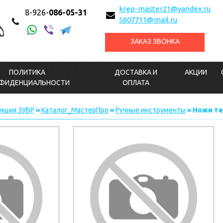
krep-master21@yandex.ru
8-926-
086-05-31
5807711@mail.ru
ЗАКАЗ ЗВОНКА
ПОЛИТИКА
ДОСТАВКА И
АКЦИИ
ФИДЕНЦИАЛЬНОСТИ
ОПЛАТА
кция ЗУБР
»
Каталог_МастерПро
»
Ручные инструменты
» Ножи те