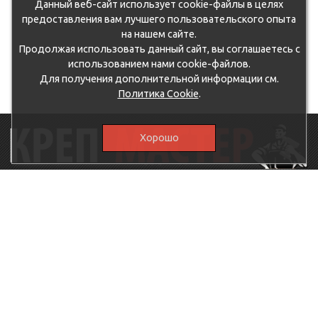
Данный веб-сайт использует cookie-файлы в целях
предоставления вам лучшего пользовательского опыта
на нашем сайте.
Продолжая использовать данный сайт, вы соглашаетесь с
использованием нами cookie-файлов.
Для получения дополнительной информации см.
Политика Cookie
.
Хорошо
115230, г.Москва, Каширское шоссе, дом 19, корпус 1,
вход №3, магазин "КрепМастер"
krep-master21@yandex.ru,
5807711@mail.ru
8-926-
086-05-31
МЕНЮ
КАТАЛОГ
КрепМастер
Крепеж
Политика
Нержавеющий крепеж