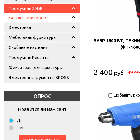
Продукция ЗУБР
Каталог_МастерПро
Электрика
Мебельная фурнитура
ЗУБР 1600 ВТ, ТЕХ
(ФТ-1600
Скобяные изделия
Продукция Ресанта
Фиксаторы для арматуры
2 400
руб
Времен
Электроинструменты KROSS
Добавить к с
ОПРОС
Нравится ли Вам сайт
Да
Нет