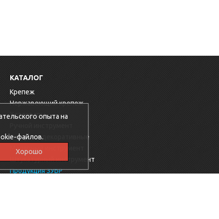
КАТАЛОГ
Крепеж
Нержавеющий крепеж
Хозтовары
ательского опыта на
Ручной инструмент
okie-файлов.
Заглушки декоративные
Малярный инструмент
Хорошо
Штукатурный инструмент
Продукция ЗУБР
Электрика
Мебельная фурнитура
Скобяные изделия
Продукция Ресанта