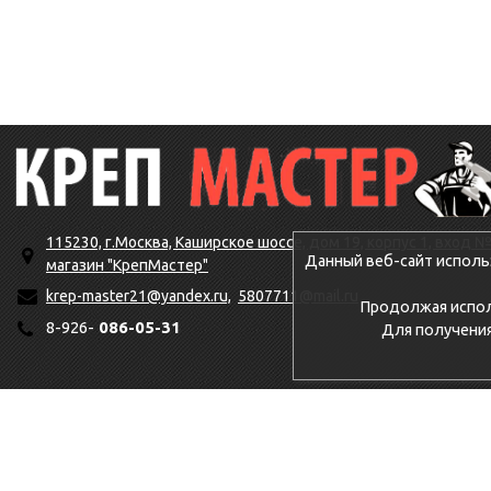
115230, г.Москва, Каширское шоссе, дом 19, корпус 1, вход №
Данный веб-сайт исполь
магазин "КрепМастер"
krep-master21@yandex.ru,
5807711@mail.ru
Продолжая исполь
8-926-
086-05-31
Для получени