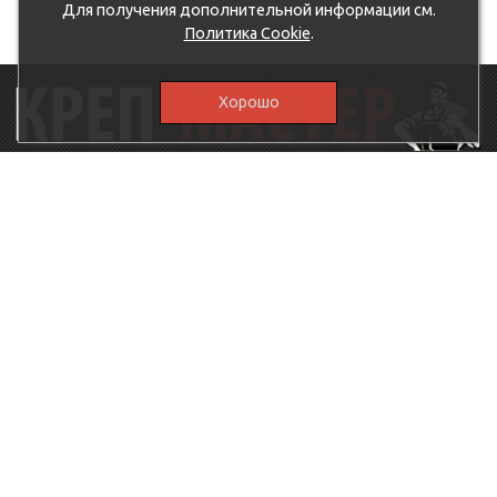
Для получения дополнительной информации см.
Политика Cookie
.
Хорошо
115230, г.Москва, Каширское шоссе, дом 19, корпус 1,
вход №3, магазин "КрепМастер"
krep-master21@yandex.ru,
5807711@mail.ru
8-926-
086-05-31
МЕНЮ
КАТАЛОГ
КрепМастер
Крепеж
Политика
Нержавеющий крепеж
конфиденциальности
Хозтовары
Доставка и оплата
Ручной инструмент
Акции
Заглушки декоративные
Оптовикам
Малярный инструмент