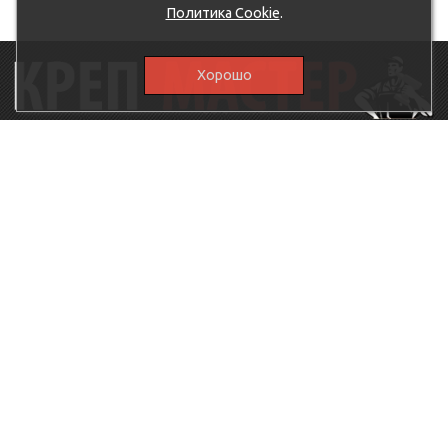
Политика Cookie
.
Хорошо
115230, г.Москва, Каширское шоссе, дом 19, корпус 1,
вход №3, магазин "КрепМастер"
krep-master21@yandex.ru,
5807711@mail.ru
8-926-
086-05-31
МЕНЮ
КАТАЛОГ
КрепМастер
Крепеж
Политика
Нержавеющий крепеж
конфиденциальности
Хозтовары
Доставка и оплата
Ручной инструмент
Акции
Заглушки декоративные
Оптовикам
Малярный инструмент
Контакты
Штукатурный инструмент