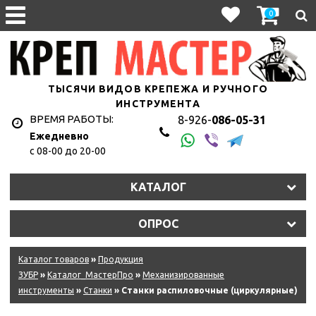
0
ТЫСЯЧИ ВИДОВ КРЕПЕЖА И РУЧНОГО
ИНСТРУМЕНТА
ВРЕМЯ РАБОТЫ:
8-926-
086-05-31
Ежедневно
с 08-00 до 20-00
КАТАЛОГ
ОПРОС
Каталог товаров
»
Продукция
ЗУБР
»
Каталог_МастерПро
»
Механизированные
инструменты
»
Станки
» Станки распиловочные (циркулярные)