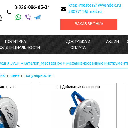
krep-master21@yandex.ru
8-926-
086-05-31
5807711@mail.ru
ЗАКАЗ ЗВОНКА
ПОЛИТИКА
ДОСТАВКА И
АКЦИИ
ФИДЕНЦИАЛЬНОСТИ
ОПЛАТА
кция ЗУБР
»
Каталог_МастерПро
»
Механизированные инструмент
нию
цене
популярности
равнению
Добавить к сравнению