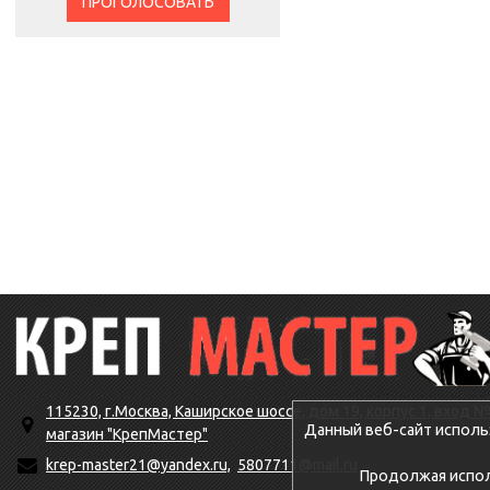
ПРОГОЛОСОВАТЬ
115230, г.Москва, Каширское шоссе, дом 19, корпус 1, вход №
Данный веб-сайт исполь
магазин "КрепМастер"
krep-master21@yandex.ru,
5807711@mail.ru
Продолжая исполь