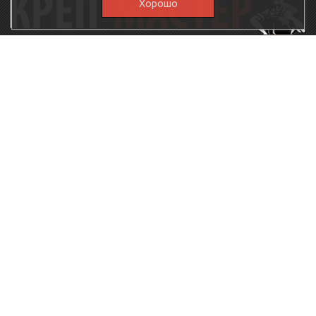
Хорошо
115230, г.Москва, Каширское шоссе, дом 19, корпус 1,
вход №3, магазин "КрепМастер"
krep-master21@yandex.ru,
5807711@mail.ru
8-926-
086-05-31
МЕНЮ
КАТАЛОГ
КрепМастер
Крепеж
Политика
Нержавеющий крепеж
конфиденциальности
Хозтовары
Доставка и оплата
Ручной инструмент
Акции
Заглушки декоративные
Оптовикам
Малярный инструмент
Контакты
Штукатурный инструмент
Продукция ЗУБР
Электрика
Мебельная фурнитура