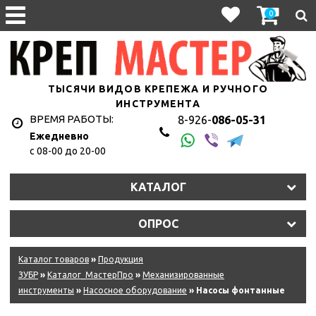
0
ТЫСЯЧИ ВИДОВ КРЕПЕЖА И РУЧНОГО
ИНСТРУМЕНТА
ВРЕМЯ РАБОТЫ:
8-926-
086-05-31
Ежедневно
с 08-00 до 20-00
КАТАЛОГ
ОПРОС
Каталог товаров
»
Продукция
ЗУБР
»
Каталог_МастерПро
»
Механизированные
инструменты
»
Насосное оборудование
» Насосы фонтанные