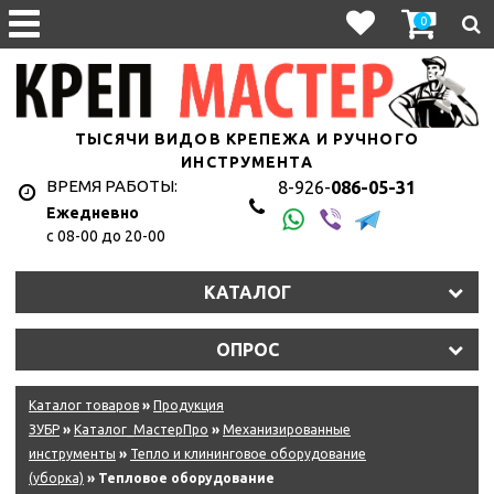
0
ТЫСЯЧИ ВИДОВ КРЕПЕЖА И РУЧНОГО
ИНСТРУМЕНТА
ВРЕМЯ РАБОТЫ:
8-926-
086-05-31
Ежедневно
с 08-00 до 20-00
КАТАЛОГ
ОПРОС
Каталог товаров
»
Продукция
ЗУБР
»
Каталог_МастерПро
»
Механизированные
инструменты
»
Тепло и клининговое оборудование
(уборка)
» Тепловое оборудование