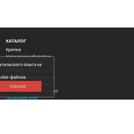
КАТАЛОГ
Крепеж
Нержавеющий крепеж
Хозтовары
ательского опыта на
Ручной инструмент
okie-файлов.
Заглушки декоративные
Малярный инструмент
Хорошо
Штукатурный инструмент
Продукция ЗУБР
Электрика
Мебельная фурнитура
Скобяные изделия
Продукция Ресанта
Фиксаторы для арматуры