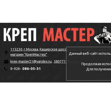
115230, г.Москва, Каширское шоссе, дом 19, корпус 1, вход №
Данный веб-сайт исполь
магазин "КрепМастер"
krep-master21@yandex.ru,
5807711@mail.ru
Продолжая исполь
8-926-
086-05-31
Для получени