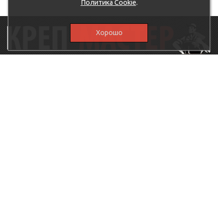
Политика Cookie
.
Хорошо
115230, г.Москва, Каширское шоссе, дом 19, корпус 1,
вход №3, магазин "КрепМастер"
krep-master21@yandex.ru,
5807711@mail.ru
8-926-
086-05-31
МЕНЮ
КАТАЛОГ
КрепМастер
Крепеж
Политика
Нержавеющий крепеж
конфиденциальности
Хозтовары
Доставка и оплата
Ручной инструмент
Акции
Заглушки декоративные
Оптовикам
Малярный инструмент
Контакты
Штукатурный инструмент