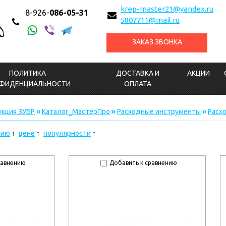
krep-master21@yandex.ru
8-926-
086-05-31
5807711@mail.ru
ЗАКАЗ ЗВОНКА
ПОЛИТИКА
ДОСТАВКА И
АКЦИИ
ФИДЕНЦИАЛЬНОСТИ
ОПЛАТА
кция ЗУБР
»
Каталог_МастерПро
»
Расходные инструменты
»
Расх
нию
цене
популярности
равнению
Добавить к сравнению