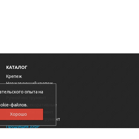
КАТАЛОГ
Крепеж
Нержавеющий крепеж
Хозтовары
ательского опыта на
Ручной инструмент
okie-файлов.
Заглушки декоративные
Малярный инструмент
Хорошо
Штукатурный инструмент
Продукция ЗУБР
Электрика