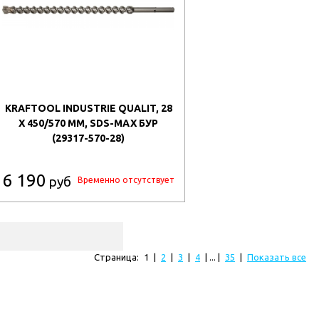
KRAFTOOL INDUSTRIE QUALIT, 28
X 450/570 ММ, SDS-MAX БУР
(29317-570-28)
6 190
руб
Временно отсутствует
Страница:
1
|
2
|
3
|
4
| ... |
35
|
Показать все