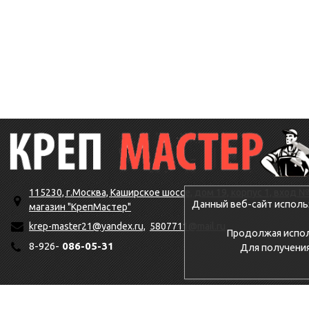
115230, г.Москва, Каширское шоссе, дом 19, корпус 1, вход №
Данный веб-сайт исполь
магазин "КрепМастер"
krep-master21@yandex.ru,
5807711@mail.ru
Продолжая исполь
8-926-
086-05-31
Для получени