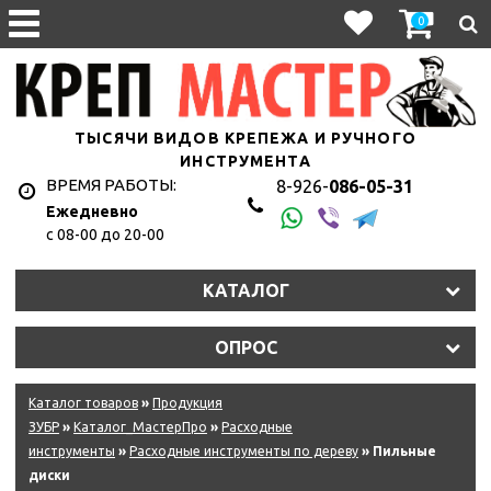
0
ТЫСЯЧИ ВИДОВ КРЕПЕЖА И РУЧНОГО
ИНСТРУМЕНТА
ВРЕМЯ РАБОТЫ:
8-926-
086-05-31
Ежедневно
с 08-00 до 20-00
КАТАЛОГ
ОПРОС
Каталог товаров
»
Продукция
ЗУБР
»
Каталог_МастерПро
»
Расходные
инструменты
»
Расходные инструменты по дереву
» Пильные
диски