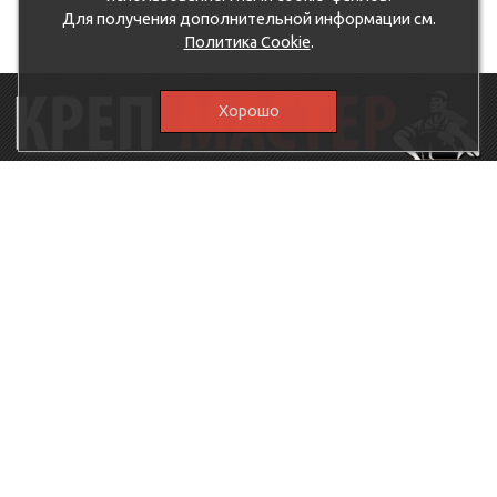
Для получения дополнительной информации см.
Политика Cookie
.
Хорошо
115230, г.Москва, Каширское шоссе, дом 19, корпус 1,
вход №3, магазин "КрепМастер"
krep-master21@yandex.ru,
5807711@mail.ru
8-926-
086-05-31
МЕНЮ
КАТАЛОГ
КрепМастер
Крепеж
Политика
Нержавеющий крепеж
конфиденциальности
Хозтовары
Доставка и оплата
Ручной инструмент
Акции
Заглушки декоративные
Оптовикам
Малярный инструмент