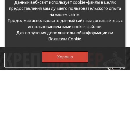
Данный веб-сайт использует cookie-файлы в целях
предоставления вам лучшего пользовательского опыта
на нашем сайте.
Продолжая использовать данный сайт, вы соглашаетесь с
использованием нами cookie-файлов.
Для получения дополнительной информации см.
Политика Cookie
.
Хорошо
115230, г.Москва, Каширское шоссе, дом 19, корпус 1,
вход №3, магазин "КрепМастер"
krep-master21@yandex.ru,
5807711@mail.ru
8-926-
086-05-31
МЕНЮ
КАТАЛОГ
КрепМастер
Крепеж
Политика
Нержавеющий крепеж