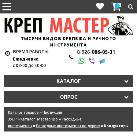
0
ТЫСЯЧИ ВИДОВ КРЕПЕЖА И РУЧНОГО
ИНСТРУМЕНТА
ВРЕМЯ РАБОТЫ:
8-926-
086-05-31
Ежедневно
с 08-00 до 20-00
КАТАЛОГ
ОПРОС
Каталог товаров
»
Продукция
ЗУБР
»
Каталог_МастерПро
»
Расходные
инструменты
»
Расходные инструменты по дереву
» Кондукторы