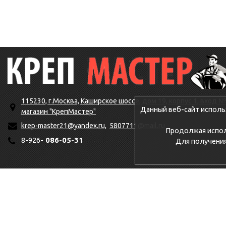
115230, г.Москва, Каширское шоссе, дом 19, корпус 1, вход №
Данный веб-сайт исполь
магазин "КрепМастер"
krep-master21@yandex.ru,
5807711@mail.ru
Продолжая исполь
8-926-
086-05-31
Для получени