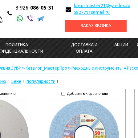
krep-master21@yandex.ru
8-926-
086-05-31
5807711@mail.ru
ЗАКАЗ ЗВОНКА
ПОЛИТИКА
ДОСТАВКА И
АКЦИИ
ФИДЕНЦИАЛЬНОСТИ
ОПЛАТА
кция ЗУБР
»
Каталог_МастерПро
»
Расходные инструменты
»
Расх
нию
цене
популярности
равнению
Добавить к сравнению