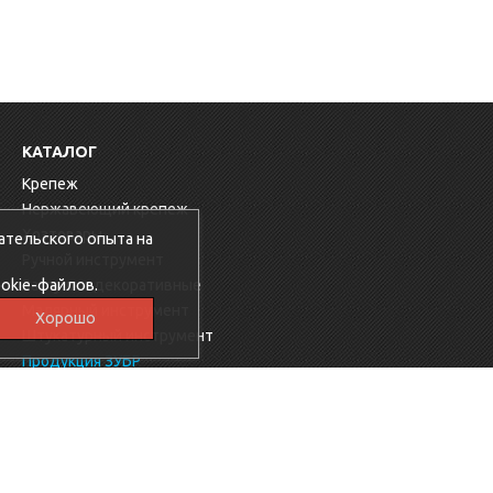
КАТАЛОГ
Крепеж
Нержавеющий крепеж
Хозтовары
ательского опыта на
Ручной инструмент
okie-файлов.
Заглушки декоративные
Малярный инструмент
Хорошо
Штукатурный инструмент
Продукция ЗУБР
Электрика
Мебельная фурнитура
Скобяные изделия
Продукция Ресанта
Фиксаторы для арматуры