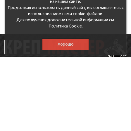
на нашем сайте.
Продолжая использовать данный сайт, вы соглашаетесь с
использованием нами cookie-файлов.
Для получения дополнительной информации см.
Политика Cookie
.
Хорошо
115230, г.Москва, Каширское шоссе, дом 19, корпус 1,
вход №3, магазин "КрепМастер"
krep-master21@yandex.ru,
5807711@mail.ru
8-926-
086-05-31
МЕНЮ
КАТАЛОГ
КрепМастер
Крепеж
Политика
Нержавеющий крепеж
конфиденциальности
Хозтовары
Доставка и оплата
Ручной инструмент