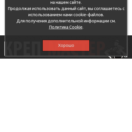
на нашем сайте.
Продолжая использовать данный сайт, вы соглашаетесь с
использованием нами cookie-файлов.
Для получения дополнительной информации см.
Политика Cookie
.
Хорошо
115230, г.Москва, Каширское шоссе, дом 19, корпус 1,
вход №3, магазин "КрепМастер"
krep-master21@yandex.ru,
5807711@mail.ru
8-926-
086-05-31
МЕНЮ
КАТАЛОГ
КрепМастер
Крепеж
Политика
Нержавеющий крепеж
конфиденциальности
Хозтовары
Доставка и оплата
Ручной инструмент