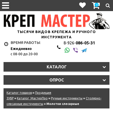
0
ТЫСЯЧИ ВИДОВ КРЕПЕЖА И РУЧНОГО
ИНСТРУМЕНТА
ВРЕМЯ РАБОТЫ:
8-926-
086-05-31
Ежедневно
с 08-00 до 20-00
КАТАЛОГ
ОПРОС
Каталог товаров
»
Продукция
ЗУБР
»
Каталог_МастерПро
»
Ручные инструменты
»
Столярно-
слесарные инструменты
» Молотки слесарные