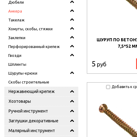
Дюбели
Анкера
Такелаж
Хомуты, скобы, стяжки
Заклепки
ШУРУП ПО БЕТОНУ
7,5*52 М
Перфорированный крепеж
Гвозди
5
руб
Шплинты
Шурупы-крюки
Скобы строительные
Добавить к с
Нержавеющий крепеж
Хозтовары
Ручной инструмент
Заглушки декоративные
Малярный инструмент