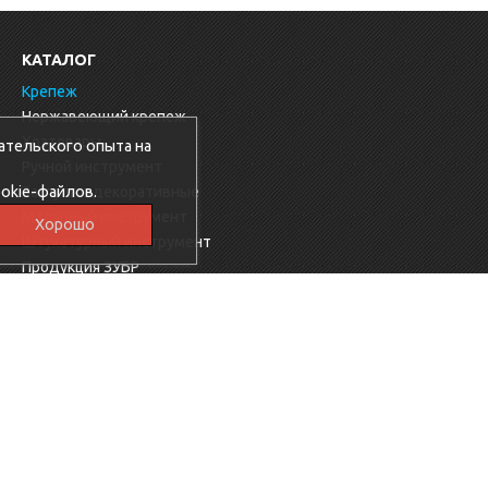
КАТАЛОГ
Крепеж
Нержавеющий крепеж
Хозтовары
ательского опыта на
Ручной инструмент
okie-файлов.
Заглушки декоративные
Малярный инструмент
Хорошо
Штукатурный инструмент
Продукция ЗУБР
Электрика
Мебельная фурнитура
Скобяные изделия
Продукция Ресанта
Фиксаторы для арматуры
Электроинструменты KROSS