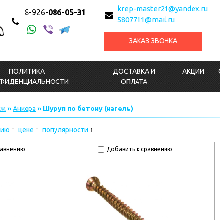
krep-master21@yandex.ru
8-926-
086-05-31
5807711@mail.ru
ЗАКАЗ ЗВОНКА
ПОЛИТИКА
ДОСТАВКА И
АКЦИИ
ФИДЕНЦИАЛЬНОСТИ
ОПЛАТА
еж
»
Анкера
» Шуруп по бетону (нагель)
нию
цене
популярности
равнению
Добавить к сравнению