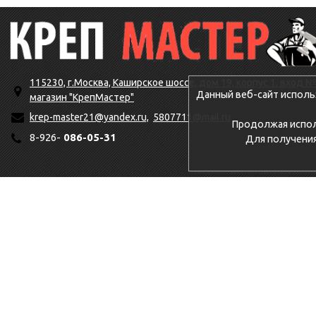
115230, г.Москва, Каширское шоссе, дом 19, корпус 1, вход №
Данный веб-сайт исполь
магазин "КрепМастер"
krep-master21@yandex.ru,
5807711@mail.ru
Продолжая исполь
8-926-
086-05-31
Для получени