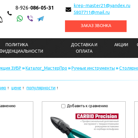
krep-master21@yandex.ru
8-926-
086-05-31
5807711@mail.ru
ЗАКАЗ ЗВОНКА
ПОЛИТИКА
ДОСТАВКА И
АКЦИИ
ФИДЕНЦИАЛЬНОСТИ
ОПЛАТА
кция ЗУБР
»
Каталог_МастерПро
»
Ручные инструменты
»
Столярн
нию
цене
популярности
равнению
Добавить к сравнению