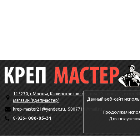
115230, г.Москва, Каширское шоссе, дом 19, корпус 1, вход №
Данный веб-сайт исполь
магазин "КрепМастер"
krep-master21@yandex.ru,
5807711@mail.ru
Продолжая исполь
8-926-
086-05-31
Для получени