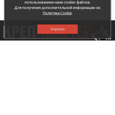
использованием нами cookie-файлов.
Для получения дополнительной информации см.
Политика Cookie
.
Хорошо
115230, г.Москва, Каширское шоссе, дом 19, корпус 1,
вход №3, магазин "КрепМастер"
krep-master21@yandex.ru,
5807711@mail.ru
8-926-
086-05-31
МЕНЮ
КАТАЛОГ
КрепМастер
Крепеж
Политика
Нержавеющий крепеж
конфиденциальности
Хозтовары
Доставка и оплата
Ручной инструмент
Акции
Заглушки декоративные