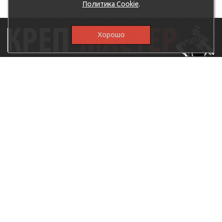
Политика Cookie
.
Хорошо
115230, г.Москва, Каширское шоссе, дом 19, корпус 1,
вход №3, магазин "КрепМастер"
krep-master21@yandex.ru,
5807711@mail.ru
8-926-
086-05-31
МЕНЮ
КАТАЛОГ
КрепМастер
Крепеж
Политика
Нержавеющий крепеж
конфиденциальности
Хозтовары
Доставка и оплата
Ручной инструмент
Акции
Заглушки декоративные
Оптовикам
Малярный инструмент
Контакты
Штукатурный инструмент