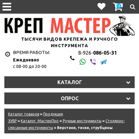
0
ТЫСЯЧИ ВИДОВ КРЕПЕЖА И РУЧНОГО
ИНСТРУМЕНТА
ВРЕМЯ РАБОТЫ:
8-926-
086-05-31
Ежедневно
с 08-00 до 20-00
КАТАЛОГ
ОПРОС
Каталог товаров
»
Продукция
ЗУБР
»
Каталог_МастерПро
»
Ручные инструменты
»
Столярно-
слесарные инструменты
» Верстаки, тиски, струбцины