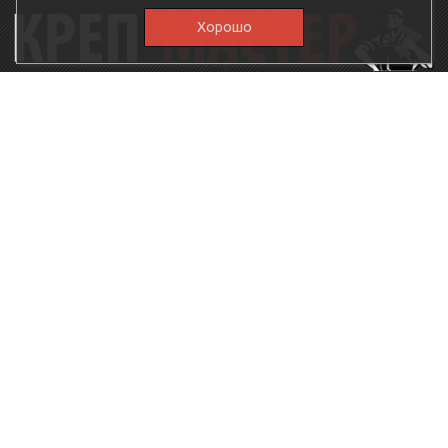
Хорошо
115230, г.Москва, Каширское шоссе, дом 19, корпус 1,
вход №3, магазин "КрепМастер"
krep-master21@yandex.ru,
5807711@mail.ru
8-926-
086-05-31
МЕНЮ
КАТАЛОГ
КрепМастер
Крепеж
Политика
Нержавеющий крепеж
конфиденциальности
Хозтовары
Доставка и оплата
Ручной инструмент
Акции
Заглушки декоративные
Оптовикам
Малярный инструмент
Контакты
Штукатурный инструмент
Продукция ЗУБР
Электрика