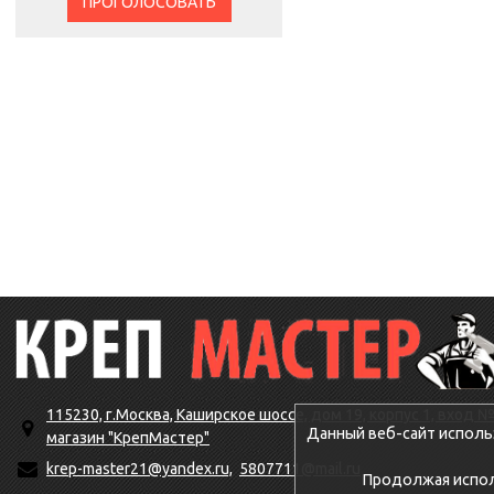
ПРОГОЛОСОВАТЬ
115230, г.Москва, Каширское шоссе, дом 19, корпус 1, вход №
Данный веб-сайт исполь
магазин "КрепМастер"
krep-master21@yandex.ru,
5807711@mail.ru
Продолжая исполь