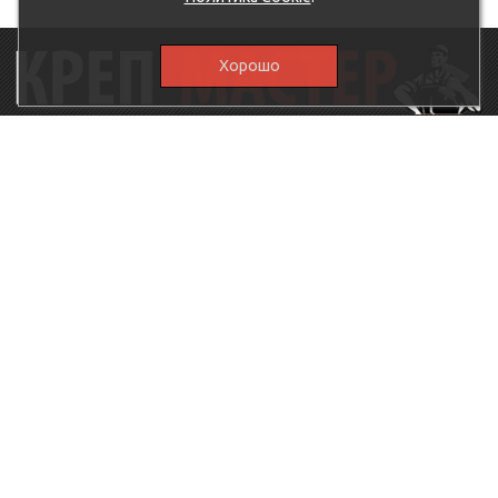
Хорошо
115230, г.Москва, Каширское шоссе, дом 19, корпус 1,
вход №3, магазин "КрепМастер"
krep-master21@yandex.ru,
5807711@mail.ru
8-926-
086-05-31
МЕНЮ
КАТАЛОГ
КрепМастер
Крепеж
Политика
Нержавеющий крепеж
конфиденциальности
Хозтовары
Доставка и оплата
Ручной инструмент
Акции
Заглушки декоративные
Оптовикам
Малярный инструмент
Контакты
Штукатурный инструмент
Продукция ЗУБР