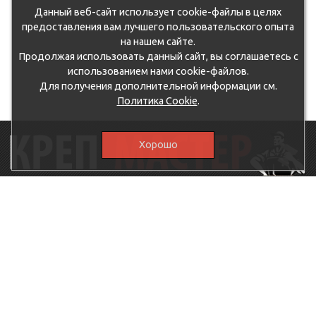
Данный веб-сайт использует cookie-файлы в целях
предоставления вам лучшего пользовательского опыта
на нашем сайте.
Продолжая использовать данный сайт, вы соглашаетесь с
использованием нами cookie-файлов.
Для получения дополнительной информации см.
Политика Cookie
.
Хорошо
115230, г.Москва, Каширское шоссе, дом 19, корпус 1,
вход №3, магазин "КрепМастер"
krep-master21@yandex.ru,
5807711@mail.ru
8-926-
086-05-31
МЕНЮ
КАТАЛОГ
КрепМастер
Крепеж