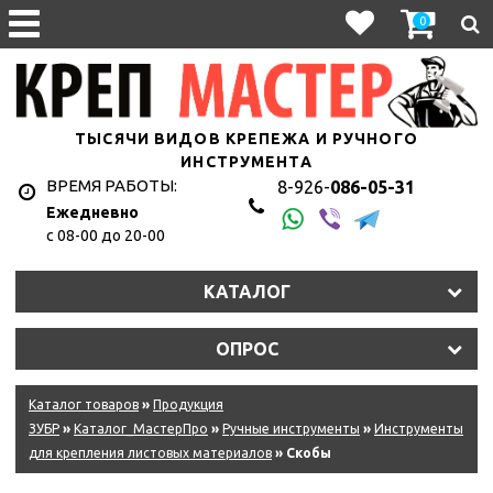
0
ТЫСЯЧИ ВИДОВ КРЕПЕЖА И РУЧНОГО
ИНСТРУМЕНТА
ВРЕМЯ РАБОТЫ:
8-926-
086-05-31
Ежедневно
с 08-00 до 20-00
КАТАЛОГ
ОПРОС
Каталог товаров
»
Продукция
ЗУБР
»
Каталог_МастерПро
»
Ручные инструменты
»
Инструменты
для крепления листовых материалов
» Скобы