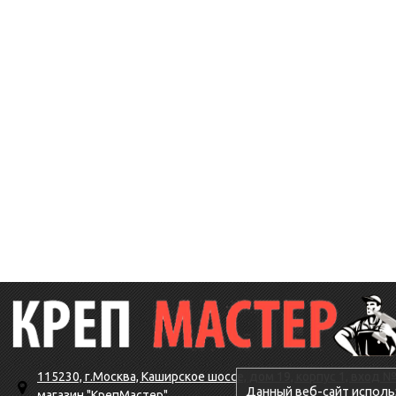
115230, г.Москва, Каширское шоссе, дом 19, корпус 1, вход №
Данный веб-сайт исполь
магазин "КрепМастер"