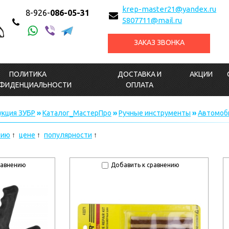
krep-master21@yandex.ru
8-926-
086-05-31
5807711@mail.ru
ЗАКАЗ ЗВОНКА
ПОЛИТИКА
ДОСТАВКА И
АКЦИИ
ФИДЕНЦИАЛЬНОСТИ
ОПЛАТА
кция ЗУБР
»
Каталог_МастерПро
»
Ручные инструменты
»
Автомоб
нию
цене
популярности
равнению
Добавить к сравнению