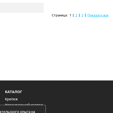
Страница:
1
|
2
|
3
|
Показать все
КАТАЛОГ
Крепеж
Нержавеющий крепеж
Хозтовары
ательского опыта на