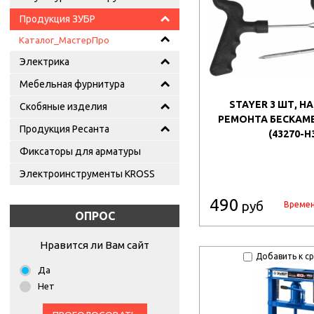
Продукция ЗУБР
Каталог_МастерПро
Электрика
Мебельная фурнитура
STAYER 3 ШТ, Н
Скобяные изделия
РЕМОНТА БЕСКАМ
Продукция Ресанта
(43270-H
Фиксаторы для арматуры
Электроинструменты KROSS
490
руб
Времен
ОПРОС
Нравится ли Вам сайт
Добавить к с
Да
Нет