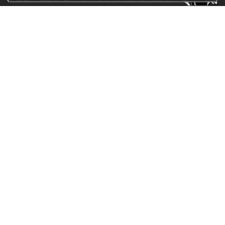
115230, г.Москва, Каширское шоссе, дом 19, корпус 1,
вход №3, магазин "КрепМастер"
krep-master21@yandex.ru,
5807711@mail.ru
8-926-
086-05-31
МЕНЮ
КАТАЛОГ
КрепМастер
Крепеж
Политика
Нержавеющий крепеж
конфиденциальности
Хозтовары
Доставка и оплата
Ручной инструмент
Акции
Заглушки декоративные
Оптовикам
Малярный инструмент
Контакты
Штукатурный инструмент
Продукция ЗУБР
Электрика
Мебельная фурнитура
Скобяные изделия
Продукция Ресанта