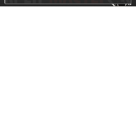
115230, г.Москва, Каширское шоссе, дом 19, корпус 1,
вход №3, магазин "КрепМастер"
krep-master21@yandex.ru,
5807711@mail.ru
8-926-
086-05-31
МЕНЮ
КАТАЛОГ
КрепМастер
Крепеж
Политика
Нержавеющий крепеж
конфиденциальности
Хозтовары
Доставка и оплата
Ручной инструмент
Акции
Заглушки декоративные
Оптовикам
Малярный инструмент
Контакты
Штукатурный инструмент
Продукция ЗУБР
Электрика
Мебельная фурнитура
Скобяные изделия