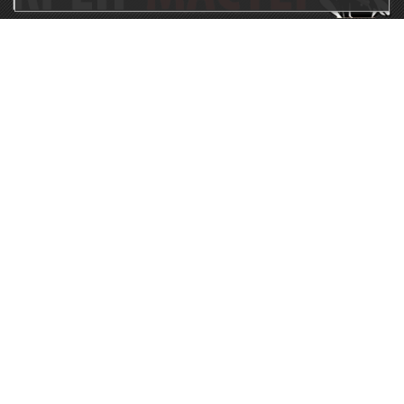
115230, г.Москва, Каширское шоссе, дом 19, корпус 1,
вход №3, магазин "КрепМастер"
krep-master21@yandex.ru,
5807711@mail.ru
8-926-
086-05-31
МЕНЮ
КАТАЛОГ
КрепМастер
Крепеж
Политика
Нержавеющий крепеж
конфиденциальности
Хозтовары
Доставка и оплата
Ручной инструмент
Акции
Заглушки декоративные
Оптовикам
Малярный инструмент
Контакты
Штукатурный инструмент
Продукция ЗУБР
Электрика
Мебельная фурнитура
Скобяные изделия