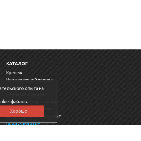
КАТАЛОГ
Крепеж
Нержавеющий крепеж
Хозтовары
ательского опыта на
Ручной инструмент
okie-файлов.
Заглушки декоративные
Малярный инструмент
Хорошо
Штукатурный инструмент
Продукция ЗУБР
Электрика
Мебельная фурнитура