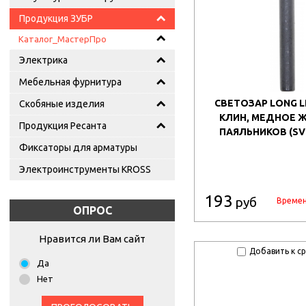
Продукция ЗУБР
Каталог_МастерПро
Электрика
Мебельная фурнитура
СВЕТОЗАР LONG LIF
Скобяные изделия
КЛИН, МЕДНОЕ 
Продукция Ресанта
ПАЯЛЬНИКОВ (SV-
Фиксаторы для арматуры
Электроинструменты KROSS
193
руб
Времен
ОПРОС
Нравится ли Вам сайт
Добавить к с
Да
Нет