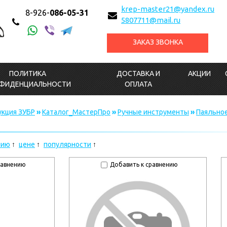
krep-master21@yandex.ru
8-926-
086-05-31
5807711@mail.ru
ЗАКАЗ ЗВОНКА
ПОЛИТИКА
ДОСТАВКА И
АКЦИИ
ФИДЕНЦИАЛЬНОСТИ
ОПЛАТА
кция ЗУБР
»
Каталог_МастерПро
»
Ручные инструменты
»
Паяльно
нию
цене
популярности
равнению
Добавить к сравнению