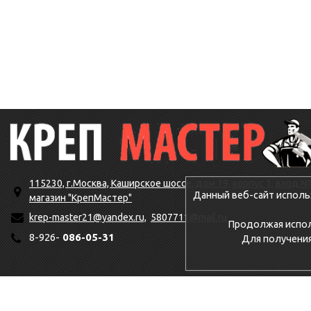
115230, г.Москва, Каширское шоссе, дом 19, корпус 1, вход №
Данный веб-сайт исполь
магазин "КрепМастер"
krep-master21@yandex.ru,
5807711@mail.ru
Продолжая исполь
8-926-
086-05-31
Для получени