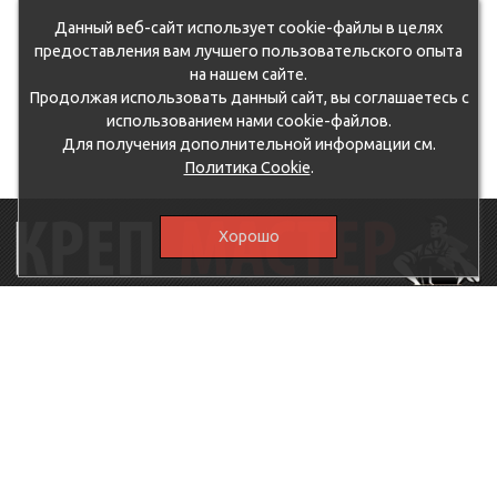
Данный веб-сайт использует cookie-файлы в целях
предоставления вам лучшего пользовательского опыта
на нашем сайте.
Продолжая использовать данный сайт, вы соглашаетесь с
использованием нами cookie-файлов.
Для получения дополнительной информации см.
Политика Cookie
.
Хорошо
115230, г.Москва, Каширское шоссе, дом 19, корпус 1,
вход №3, магазин "КрепМастер"
krep-master21@yandex.ru,
5807711@mail.ru
8-926-
086-05-31
МЕНЮ
КАТАЛОГ
КрепМастер
Крепеж