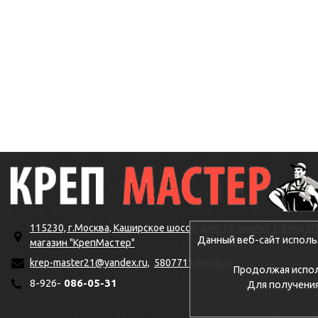
115230, г.Москва, Каширское шоссе, дом 19, корпус 1, вход №
Данный веб-сайт исполь
магазин "КрепМастер"
krep-master21@yandex.ru,
5807711@mail.ru
Продолжая исполь
8-926-
086-05-31
Для получени