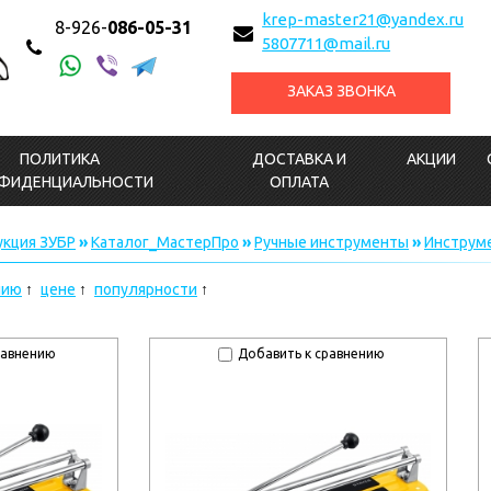
krep-master21@yandex.ru
8-926-
086-05-31
5807711@mail.ru
ЗАКАЗ ЗВОНКА
ПОЛИТИКА
ДОСТАВКА И
АКЦИИ
ФИДЕНЦИАЛЬНОСТИ
ОПЛАТА
кция ЗУБР
»
Каталог_МастерПро
»
Ручные инструменты
»
Инструме
нию
цене
популярности
равнению
Добавить к сравнению